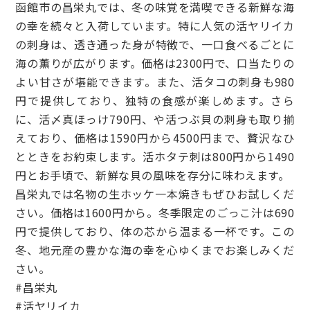
函館市の昌栄丸では、冬の味覚を満喫できる新鮮な海
の幸を続々と入荷しています。特に人気の活ヤリイカ
の刺身は、透き通った身が特徴で、一口食べるごとに
海の薫りが広がります。価格は2300円で、口当たりの
よい甘さが堪能できます。また、活タコの刺身も980
円で提供しており、独特の食感が楽しめます。さら
に、活〆真ほっけ790円、や活つぶ貝の刺身も取り揃
えており、価格は1590円から4500円まで、贅沢なひ
とときをお約束します。活ホタテ刺は800円から1490
円とお手頃で、新鮮な貝の風味を存分に味わえます。
昌栄丸では名物の生ホッケ一本焼きもぜひお試しくだ
さい。価格は1600円から。冬季限定のごっこ汁は690
円で提供しており、体の芯から温まる一杯です。この
冬、地元産の豊かな海の幸を心ゆくまでお楽しみくだ
さい。
#昌栄丸
#活ヤリイカ