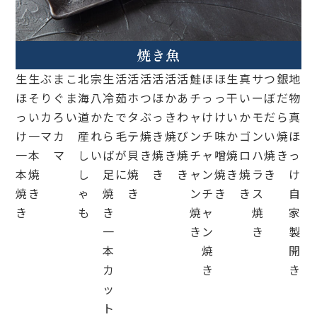
焼き魚
生
生
ぶ
ま
こ
北
宗
生
活
活
活
活
活
活
鮭
ほ
ほ
生
真
サ
つ
銀
地
ほ
そ
り
ぐ
ま
海
八
冷
茹
ホ
つ
ほ
か
あ
チ
っ
っ
干
い
ー
ぼ
だ
物
っ
い
カ
ろ
い
道
か
た
で
タ
ぶ
っ
き
わ
ャ
け
け
い
か
モ
だ
ら
真
け
一
マ
カ
産
れ
ら
毛
テ
焼
き
焼
び
ン
チ
味
か
ゴ
ン
い
焼
ほ
一
本
マ
し
い
ば
が
貝
き
焼
き
焼
チ
ャ
噌
焼
ロ
ハ
焼
き
っ
本
焼
し
足
に
焼
き
き
ャ
ン
焼
き
焼
ラ
き
け
焼
き
ゃ
焼
き
ン
チ
き
き
ス
自
き
も
き
焼
ャ
焼
家
一
き
ン
き
製
本
焼
開
カ
き
き
ッ
ト