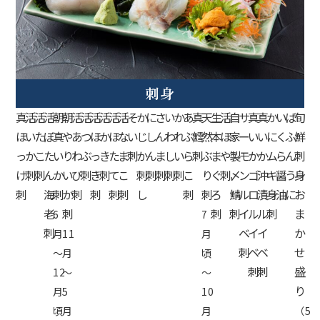
刺身
真
活
活
活
朝
朝
活
活
活
活
活
活
そ
か
に
さ
い
か
あ
真
天
生
活
自
サ
真
真
か
い
ば
旬
ほ
い
た
ぼ
真
や
あ
つ
ほ
か
ほ
な
い
じ
し
ん
わ
れ
ぶ
鱈
然
本
ほ
家
ー
い
い
に
く
ふ
鮮
っ
か
こ
た
い
り
わ
ぶ
っ
き
た
ま
刺
か
ん
ま
し
い
ら
刺
ぶ
ま
や
製
モ
か
か
ム
ら
ん
刺
け
刺
刺
ん
か
い
び
刺
き
刺
て
こ
刺
刺
刺
刺
刺
こ
り
ぐ
刺
〆
ン
ゴ
沖
キ
醤
う
身
刺
海
刺
か
刺
刺
刺
刺
し
刺
刺
ろ
鯖
ル
ロ
漬
身
油
に
お
老
刺
刺
刺
イ
ル
ル
刺
ま
6
7
刺
ベ
イ
イ
か
月
11
月
刺
ベ
ベ
せ
～
月
頃
刺
刺
盛
12
～
～
り
月
5
10
頃
月
月
（5