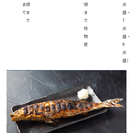
ま
頃
頃
点
で
ま
ま
盛・
で
で
7
地
点
物
盛・
産
9
点
盛）