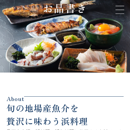
お品書き
About
旬の地場産魚介を
贅沢に味わう浜料理