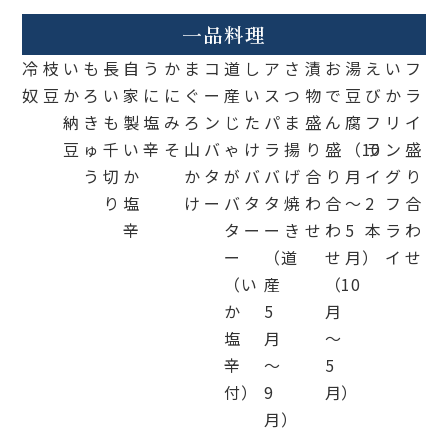
一品料理
冷
枝
い
も
長
自
う
か
ま
コ
道
し
ア
さ
漬
お
湯
え
い
フ
奴
豆
か
ろ
い
家
に
に
ぐ
ー
産
い
ス
つ
物
で
豆
び
か
ラ
納
き
も
製
塩
み
ろ
ン
じ
た
パ
ま
盛
ん
腐
フ
リ
イ
豆
ゅ
千
い
辛
そ
山
バ
ゃ
け
ラ
揚
り
盛
（10
ラ
ン
盛
う
切
か
か
タ
が
バ
バ
げ
合
り
月
イ
グ
り
り
塩
け
ー
バ
タ
タ
焼
わ
合
～
2
フ
合
辛
タ
ー
ー
き
せ
わ
5
本
ラ
わ
ー
（道
せ
月）
イ
せ
（い
産
（10
か
5
月
塩
月
～
辛
～
5
付）
9
月）
月）