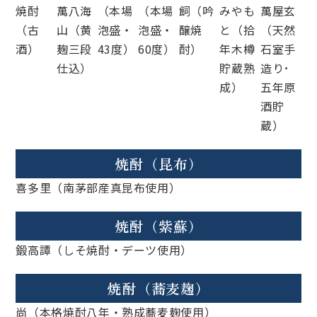
焼酎
萬八海
（本場
（本場
飼（吟
みやも
萬屋玄
（古
山（黄
泡盛・
泡盛・
醸焼
と（拾
（天然
酒）
麹三段
43度）
60度）
酎）
年木樽
石室手
仕込）
貯蔵熟
造り･
成）
五年原
酒貯
蔵）
焼酎（昆布）
喜多里（南茅部産真昆布使用）
焼酎（紫蘇）
鍛高譚（しそ焼酎・デーツ使用）
焼酎（蕎麦麹）
尚（本格焼酎八年・熟成蕎麦麹使用）