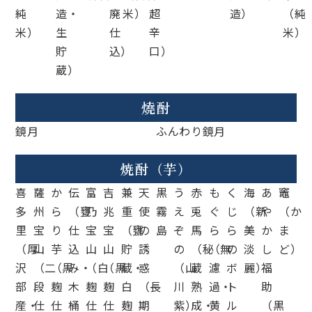
純
造・
廃
米）
超
造）
（純
米）
生
仕
辛
米）
貯
込）
口）
蔵）
燒酎
鏡月
ふんわり鏡月
焼酎（芋）
喜
薩
か
伝
富
吉
兼
天
黒
う
赤
も
く
海
あ
竈
多
州
ら
（甕
乃
兆
重
使
霧
え
兎
ぐ
じ
（新
や
（か
里
宝
り
仕
宝
宝
（甕
の
島
ぞ
馬
ら
ら
美
か
ま
（厚
山
芋
込
山
山
貯
誘
の
（秘
（無
の
淡
し
ど）
沢
（二
（黒
み・
（白
（黒
蔵・
惑
（山
蔵
濾
ボ
麗）
福
部
段
麹
木
麹
麹
白
（長
川
熟
過・
ト
助
産・
仕
仕
桶
仕
仕
麹
期
紫）
成・
黄
ル
（黒