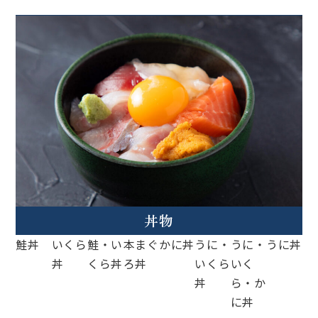
丼物
鮭丼
いくら
鮭・い
本まぐ
かに丼
うに・
うに・
うに丼
丼
くら丼
ろ丼
いくら
いく
丼
ら・か
に丼