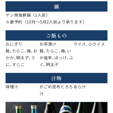
鍋
ヤン衆海鮮鍋（1人前）
※要予約（10月～5月2人前より承ります）
ご飯もの
おにぎり
お茶漬け
ライス､小ライス
鮭､たらこ､梅､お
鮭､たらこ､梅､い
かか､明太子､う
か塩辛､ほっけ､ふ
に､すじこ
ぐ､明太子
汁物
味噌汁
がごめ昆布とろろ
あら汁
汁