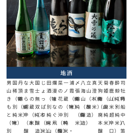
地酒
男
国
丹
な
大
国
じ
田
爛
菜
一
浦
〆
八
立
真
天
菊
春
酔
司
山
稀
頂
ま
雪
士
ょ
酒
漫
の
ノ
霞
張
海
山
澄
狗
姫
鹿
鯨
牡
き
（特
鶴
ら
の
無
っ
（特
ま
花
蔵
（純
鶴
山
（本
（純
舞
（山
（純
（特
丹
も
別
（純
超
蔵
双
ぱ
別
な
の
（特
米）
純
（本
醸
米）
（山
廃
米・
別
船
と
純
米）
辛
（純
（本
り
純
ぐ
沖
別
（純
醸
造）
廃
純
超
純
中
（特
米）
（本
米）
醸
（純
米・
凧
（吟
純
米）
造）
本
米）
辛
米）
八
別
醸
造）
米）
山
（純
醸）
米・
醸
口）
策