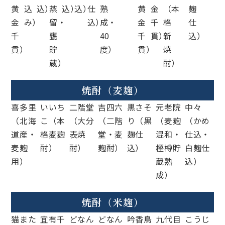
黄
込
込）
蒸
込）
込）
仕
熟
黄
金
（本
麹
金
み）
留・
込）
成・
金
千
格
仕
千
甕
40
千
貫）
新
込）
貫）
貯
度）
貫）
焼
蔵）
酎）
焼酎（麦麹）
喜多里
いいち
二階堂
吉四六
黒さそ
元老院
中々
（北海
こ（本
（大分
（二階
り（黒
（麦麹
（かめ
道産・
格麦麹
表焼
堂・麦
麹仕
混和・
仕込・
麦麹
酎）
酎）
麹酎）
込）
樫樽貯
白麹仕
用）
蔵熟
込）
成）
焼酎（米麹）
猫また
宜有千
どなん
どなん
吟香鳥
九代目
こうじ