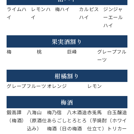
ライムハ
レモンハ
梅ハイ
カルピス
ジンジャ
イ
イ
ハイ
ーエール
ハイ
果実酒割り
梅
桃
巨峰
グレープフル
ーツ
柑橘割り
グレープフルーツ
オレンジ
レモン
梅酒
鍛高譚
八海山
梅乃宿
八木酒造
赤兎馬
白玉醸造
（梅酒）
（原酒仕
あらごし
とろとろ
（芋焼酎
（ホワイ
込み）
梅酒（日
の梅酒
仕立て）
トリカー