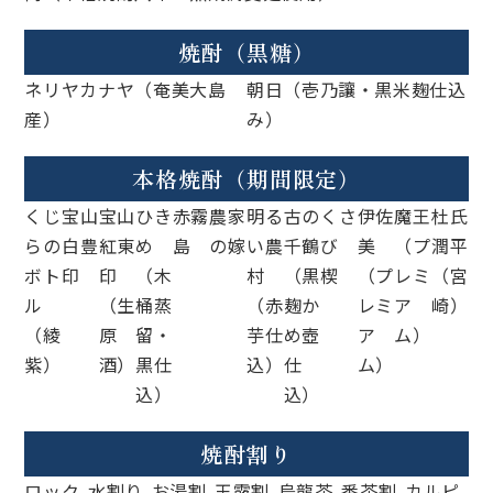
焼酎（黒糖）
ネリヤカナヤ（奄美大島
朝日（壱乃讓・黒米麹仕込
産）
み）
本格焼酎（期間限定）
くじ
宝山
宝山
ひき
赤霧
農家
明る
古の
くさ
伊佐
魔王
杜氏
らの
白豊
紅東
め
島
の嫁
い農
千鶴
び
美
（プ
潤平
ボト
印
印
（木
村
（黒
楔
（プ
レミ
（宮
ル
（生
桶蒸
（赤
麹か
レミ
ア
崎）
（綾
原
留・
芋仕
め壺
ア
ム）
紫）
酒）
黒仕
込）
仕
ム）
込）
込）
焼酎割り
ロック
水割り
お湯割
玉露割
烏龍茶
番茶割
カルピ