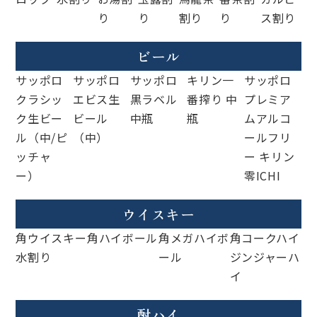
り
り
割り
り
ス割り
ビール
サッポロ
サッポロ
サッポロ
キリン一
サッポロ
クラシッ
エビス生
黒ラベル
番搾り 中
プレミア
ク生ビー
ビール
中瓶
瓶
ムアルコ
ル（中/ピ
（中）
ールフリ
ッチャ
ー キリン
ー）
零ICHI
ウイスキー
角ウイスキー
角ハイボール
角メガハイボ
角コークハイ
水割り
ール
ジンジャーハ
イ
酎ハイ