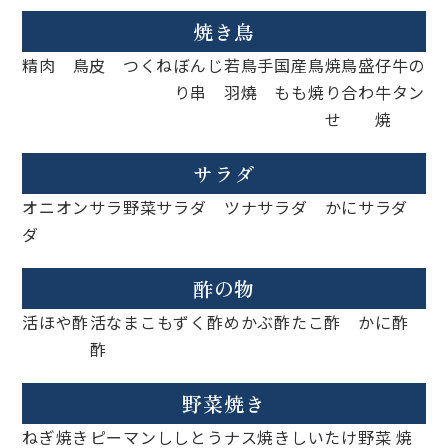
焼き鳥
精肉
鳥皮
つくね
ぼんじ
若鳥手
国産鳥
焼鳥盛
仔牛の
り串
羽燒
もも焼
り合わ
牛タン
せ
焼
サラダ
オニオンサラ
野菜サラダ
ツナサラダ
かにサラダ
ダ
酢の物
活ほや酢
活なまこ
もずく酢
めかぶ酢
たこ酢
かに酢
酢
野菜焼き
ねぎ焼き
ピーマン
ししとう
ナス焼き
しいたけ
野菜 焼